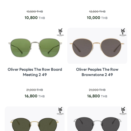
13,500
THB
12,500
THB
10,800
10,000
THB
THB
Oliver Peoples The Row Board
Oliver Peoples The Row
Meeting 2 49
Brownstone 2 49
21,000
THB
21,000
THB
16,800
16,800
THB
THB